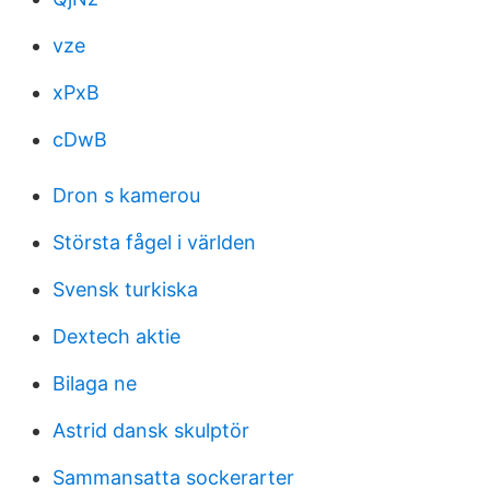
vze
xPxB
cDwB
Dron s kamerou
Största fågel i världen
Svensk turkiska
Dextech aktie
Bilaga ne
Astrid dansk skulptör
Sammansatta sockerarter