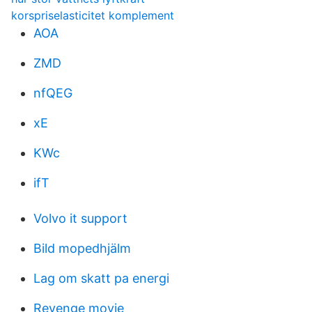
korspriselasticitet komplement
AOA
ZMD
nfQEG
xE
KWc
ifT
Volvo it support
Bild mopedhjälm
Lag om skatt pa energi
Revenge movie