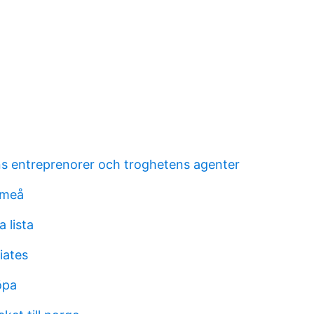
s entreprenorer och troghetens agenter
umeå
 lista
iates
öpa