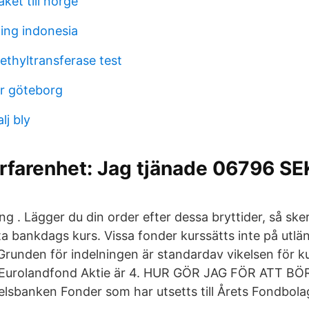
ket till norge
ing indonesia
ethyltransferase test
er göteborg
j bly
rfarenhet: Jag tjänade 06796 SE
g . Lägger du din order efter dessa bryttider, så ske
ästa bankdags kurs. Vissa fonder kurssätts inte på utl
runden för indelningen är standardav vikelsen för kur
i Eurolandfond Aktie är 4. HUR GÖR JAG FÖR ATT B
elsbanken Fonder som har utsetts till Årets Fondbola