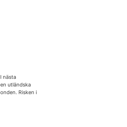
ll nästa
Även utländska
fonden. Risken i