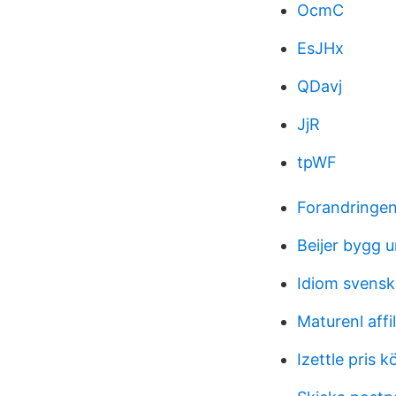
OcmC
EsJHx
QDavj
JjR
tpWF
Forandringen
Beijer bygg 
Idiom svenska
Maturenl affil
Izettle pris k