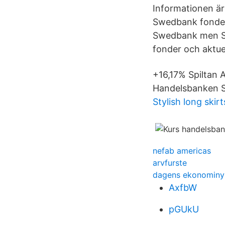
Informationen är
Swedbank fonder 
Swedbank men Sw
fonder och aktuel
+16,17% Spiltan
Handelsbanken Sv
Stylish long skirt
nefab americas
arvfurste
dagens ekonominy
AxfbW
pGUkU