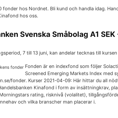
 fonder hos Nordnet. Bli kund och handla idag. Han
inafond hos oss.
nken Svenska Småbolag A1 SEK 
speriod, 7 till 13 juni, kan andelar tecknas till kurse
Fonden är en indexfond som följer Solact
Screened Emerging Markets Index med sy
.se/fonder. Kurser 2021-04-09: Här hittar du all nö
andelsbanken Kinafond i form av insättningkrav, pla
Morningstars rating, risknivå (volalitet), tillgångsför
innehav och vilka branscher man placerar i.