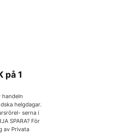
K på 1
r handeln
ändska helgdagar.
srörel- serna i
ÖRJA SPARA? För
g av Privata