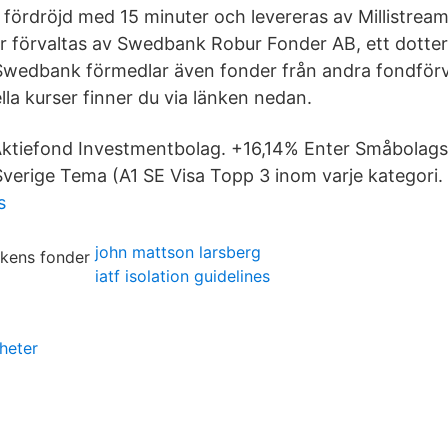
 fördröjd med 15 minuter och levereras av Millistream
förvaltas av Swedbank Robur Fonder AB, ett dotterb
edbank förmedlar även fonder från andra fondförva
la kurser finner du via länken nedan.
 Aktiefond Investmentbolag. +16,14% Enter Småbolag
erige Tema (A1 SE Visa Topp 3 inom varje kategori.
s
john mattson larsberg
iatf isolation guidelines
heter