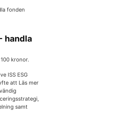
dla fonden
- handla
n 100 kronor.
ive ISS ESG
fte att Läs mer
dvändig
ceringsstrategi,
delning samt