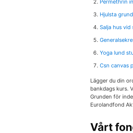
Permethrin in
Hjulsta grun
Salja hus vid
Generalsekr
Yoga lund st
Csn canvas 
Lägger du din ord
bankdags kurs. V
Grunden för indel
Eurolandfond Akt
Vårt fo