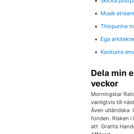
Skicka postpa
Musik stream
Thiopurine m
Ega arkitekt
Kockums emal
Dela min e
veckor
Morningstar Ratin
vanligtvis till n
Även utländska G
fonden. Risken 
att Grattis Hand