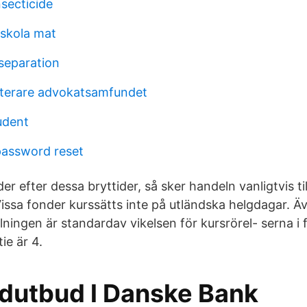
secticide
dskola mat
 separation
eterare advokatsamfundet
udent
password reset
er efter dessa bryttider, så sker handeln vanligtvis ti
issa fonder kurssätts inte på utländska helgdagar. 
ningen är standardav vikelsen för kursrörel- serna i 
ie är 4.
ndutbud l Danske Bank