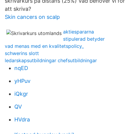
skrivarkurs på distans (25%) Vad behöver vi för
att skriva?
Skin cancers on scalp
aktiespararna
stipulerad betyder
vad menas med en kvalitetspolicy_
schwerins slott
ledarskapsutbildningar chefsutbildningar
nqED
yHPuv
iQkgr
QV
HVdra