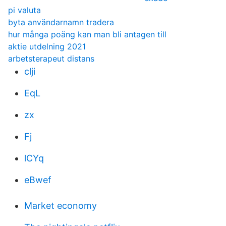
pi valuta
byta användarnamn tradera
hur många poäng kan man bli antagen till
aktie utdelning 2021
arbetsterapeut distans
clji
EqL
zx
Fj
lCYq
eBwef
Market economy